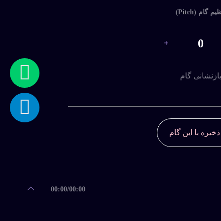
یم گام (Pitch)
0
ازنشانی گام
ذخیره با این گام
00:00
/
00:00
Most Downloaded
Last D