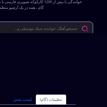
خوانندگی با بیش از 1200 کارائوکه تصویری
گام ، همه در یک آرشیو منظم
پاپ
محلی و فولک
سنتی
راک(Rock)
بهت
ابی
تنظیمات (گام)
لیست پخش