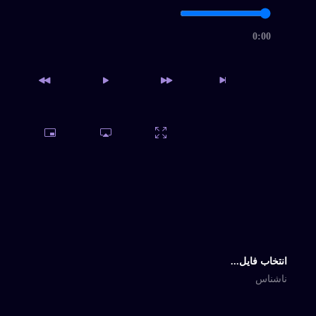
0:00
دسترسی به آرشیو کامل و
امکان دانلود نامحدود
خرید اشتراک
انتخاب فایل...
ناشناس
Last Added