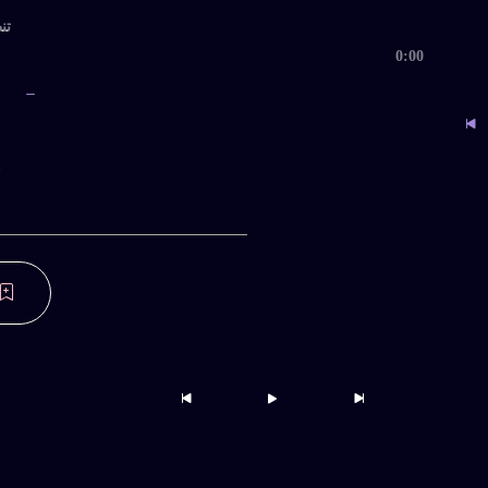
تنظ
0:00
ب
حساب کاربری من
ownloaded