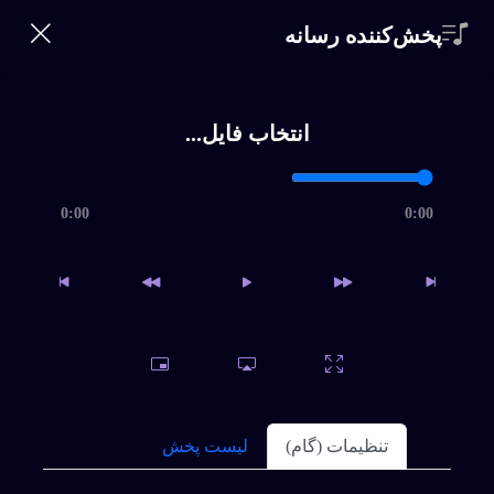
360 Bikalam
پخش‌کننده رسانه
ورود | ثبت‌نام
0
خانه
انتخاب فایل...
خواننده‌ها
جستجو
0:00
0:00
سبک ها
مرور اجمالی
جستجو
بالا
تماس
مجموعه: محمد اصفهانی
اشتراک
برای دانلود نسخه کامل بیکلام یا اقدام به خرید اشتراک ویژه نمائید
و یا فایل را بصورت تکی خریداری کنید.
سوالات متداول
تنظیمات (گام)
لیست پخش
ارمغان تاریکی
داغ