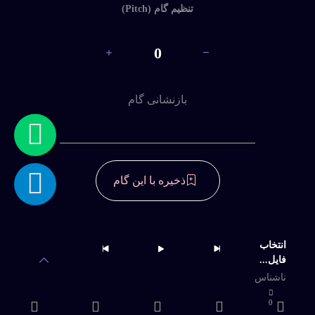
تنظیم گام (Pitch)
0
تو ای پری
داغ
بازنشانی گام
بی واژه، محمد اصفهانی
ذخیره با این گام
مهروماه-یک نفس ای پیک سحری... محمد اصفهانی
داغ
دسترسی به آرشیو کامل و امکان دانلود
نامحدود
شکایت هجران ( آسیمه سر رسیدیم ...)محمد اصفهانی
انتخاب
جدید
فایل...
خرید اشتراک
ناشناس
0
دلقک، محمد اصفهانی
جدید