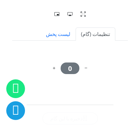
حساب کاربری من
تنظیمات (گام)
لیست پخش
My Subscriptions
تنظیم گام (Pitch)
download history
0
my download
پروفایل و دانلود
بازنشانی گام
پروفایل و دانلود
ذخیره با این گام