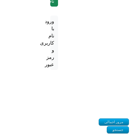
نام
ورود
با
نام
کاربری
و
رمز
عبور
مرور اجمالی
جستجو