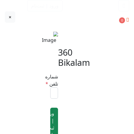
ورود | ثبت‌نام
×
0
360
Bikalam
شماره
تلفن
*
ورود
|
ثبت