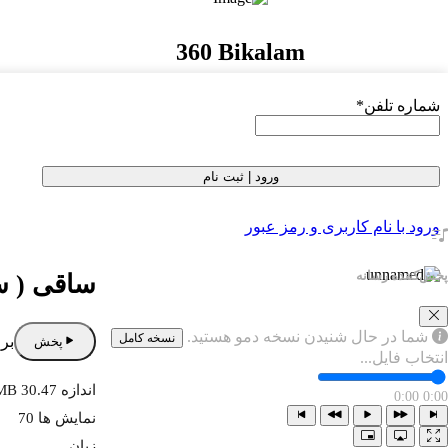
360 Bikalam
شماره تلفن
*
ورود | ثبت نام
ورود با نام کاربری و رمز عبور
پخش‌کننده رسانه
ساقی ( س
شما در حال شنیدن نسخه دمو هستید.
نسخه کامل
برا
پخش
انتخاب فایل...
اندازه 30.47 MB
0:00
0:00
نمایش ها 70
زبان