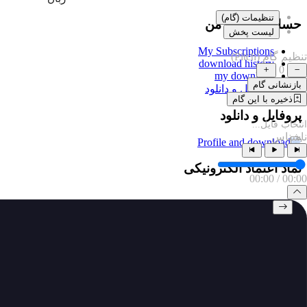
تنظیمات (گام)
حساب کاربری من
لیست پخش
My Subscriptions
تنظیم گام (Pitch)
download history
0
my download
بازنشانی گام
پروفایل و دانلود
ذخیره با این گام
پروفایل و دانلود
انتخاب فایل...
ناشناس
نماد اعتماد الکترونیکی
00:00
/
00:00
خانه
خواننده‌ها
جستجو
سبک ها
تماس
درباره ما
اشتراک