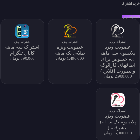
خانه
خرید اشتراک
خواننده‌ها
جستجو
به‌صرفه‌ترین
سبک ها
تماس
درباره ما
اشتراک
اشتراک ویژه
اشتراک ویژه
اشتراک ویژه
سوالات متداول
عضویت ویژه
عضویت ویژه
اشتراک سه ماهه
پلاتینیوم سه ماهه
طلایی یک ماهه
کانال تلگرام
(به خصوص برای
1,490,000 تومان
390,000 تومان
اطاقهای کارائوکه
دسترسی به آرشیو کامل و امکان دانلود نامحدود
و بصورت آفلاین )
2,900,000 تومان
خرید اشتراک
اشتراک ویژه
عضویت ویژه
پلاتینیوم یک ساله (
پیشرفته )
5,900,000 تومان