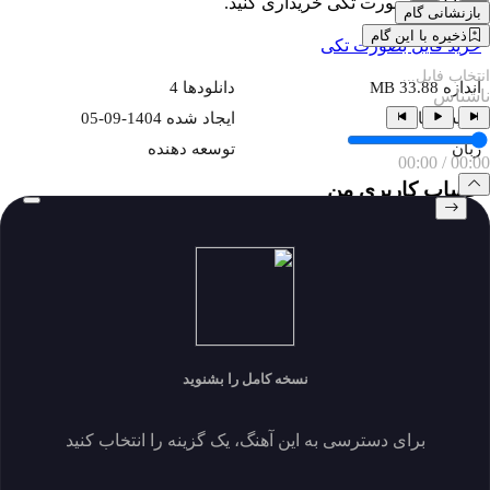
یا فایل را بصورت تکی خریداری کنید.
بازنشانی گام
ذخیره با این گام
خرید فایل بصورت تکی
انتخاب فایل...
اندازه 33.88 MB
دانلودها 4
ناشناس
نمایش ها 74
ايجاد شده 1404-09-05
زبان
توسعه دهنده
00:00
/
00:00
حساب کاربری من
My Subscriptions
download history
my download
پروفایل و دانلود
پروفایل و دانلود
نسخه کامل را بشنوید
نماد اعتماد الکترونیکی
برای دسترسی به این آهنگ، یک گزینه را انتخاب کنید