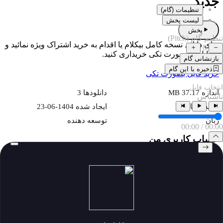
جدید
تنظیمات (گام)
لیست پخش
پخش
تنظیم گام (Pitch)
برای دانلود نسخه کامل بیکلام یا اقدام به خرید اشتراک ویژه نمائید و
0
یا فایل را بصورت تکی خریداری کنید.
بازنشانی گام
ذخیره با این گام
خرید فایل بصورت تکی
انتخاب فایل...
اندازه 37.17 MB
دانلودها 3
ناشناس
نمایش ها 133
ايجاد شده 1404-06-23
زبان
توسعه دهنده
00:00
/
00:00
حساب کاربری من
My Subscriptions
download history
my download
پروفایل و دانلود
پروفایل و دانلود