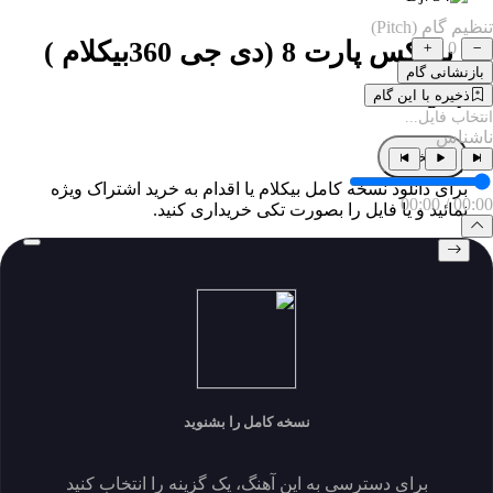
تنظیم گام (Pitch)
ریمیکس پارت 8 (دی جی 360بیکلام )
0
بازنشانی گام
جدید
ذخیره با این گام
انتخاب فایل...
ناشناس
پخش
برای دانلود نسخه کامل بیکلام یا اقدام به خرید اشتراک ویژه
00:00
/
00:00
نمائید و یا فایل را بصورت تکی خریداری کنید.
خرید فایل بصورت تکی
اندازه 49.56 MB
دانلودها 2
نمایش ها 117
ايجاد شده 1404-07-08
زبان
توسعه دهنده
نسخه کامل را بشنوید
برای دسترسی به این آهنگ، یک گزینه را انتخاب کنید