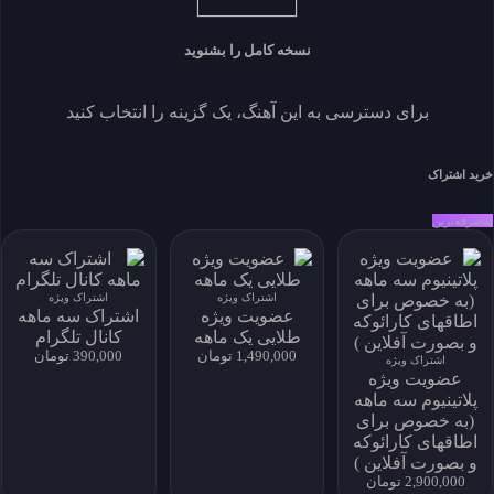
برای دانلود نسخه کامل بیکلام یا اقدام به خرید اشتراک ویژه نمائید و
یا فایل را بصورت تکی خریداری کنید.
نسخه کامل را بشنوید
خرید فایل بصورت تکی
برای دسترسی به این آهنگ، یک گزینه را انتخاب کنید
اندازه 41.18 MB
دانلودها 5
نمایش ها 113
ايجاد شده 1404-07-30
خرید اشتراک
زبان
توسعه دهنده
به‌صرفه‌ترین
حساب کاربری من
My Subscriptions
download history
اشتراک ویژه
اشتراک ویژه
عضویت ویژه
اشتراک سه ماهه
my download
طلایی یک ماهه
کانال تلگرام
پروفایل و دانلود
1,490,000 تومان
390,000 تومان
اشتراک ویژه
پروفایل و دانلود
عضویت ویژه
پلاتینیوم سه ماهه
(به خصوص برای
اطاقهای کارائوکه
و بصورت آفلاین )
نماد اعتماد الکترونیکی
2,900,000 تومان