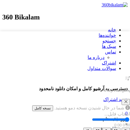
360 Bikalam
خانه
خواننده‌ها
جستجو
سبک ها
تماس
درباره ما
اشتراک
سوالات متداول
دسترسی به آرشیو کامل و امکان دانلود نامحدود
پخش‌کننده رسانه
خرید اشتراک
شما در حال شنیدن نسخه دمو هستید.
نسخه کامل
0
انتخاب فایل...
ورود | ثبت‌نام
×
0:00
0:00