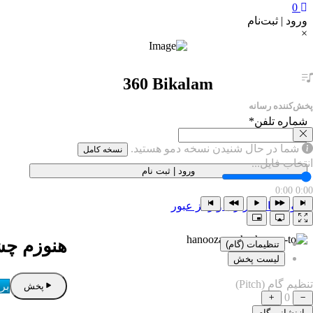
0
ورود | ثبت‌نام
×
360 Bikalam
پخش‌کننده رسانه
شماره تلفن
*
شما در حال شنیدن نسخه دمو هستید.
نسخه کامل
انتخاب فایل...
ورود | ثبت نام
0:00
0:00
ورود با نام کاربری و رمز عبور
هنوزم چش
تنظیمات (گام)
لیست پخش
تنظیم گام (Pitch)
بر
پخش
0
بازنشانی گام