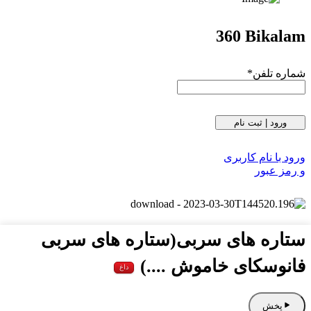
360 Bikalam
شماره تلفن
*
ورود | ثبت نام
ورود با نام کاربری
و رمز عبور
ستاره های سربی(ستاره های سربی
فانوسکای خاموش ....)
داغ
پخش