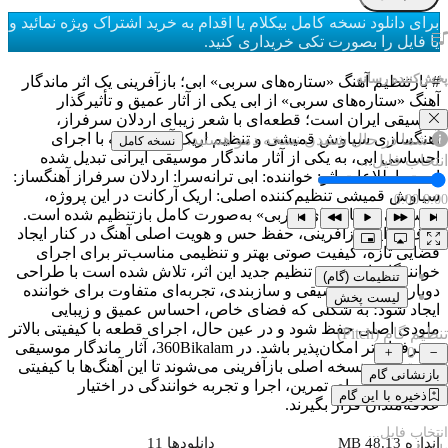
برای دانلود نسخه کامل بیکلام یا اقدام به خرید اشتراک ویژه نمائید و
یا فایل را بصورت تکی خریداری کنید.
پخش‌کننده رسانه
# بازتنظیم آهنگ «ستاره‌های سربی» ابی؛ بازآفرینی یک اثر ماندگار
آهنگ «ستاره‌های سربی» از ابی یکی از آثار عمیق و تأثیرگذار
موسیقی ایران است؛ قطعه‌ای با شعر زیبای اردلان سرفراز،
آهنگسازی سیاوش قمیشی و تنظیم اریک آرکانت که با اجرای
شما در حال شنیدن نسخه دمو هستید.
نسخه کامل
احساسی ابی، به یکی از آثار ماندگار موسیقی ایرانی تبدیل شده
انتخاب فایل...
است. اطلاعات اثر: خواننده: ابی ترانه‌سرا: اردلان سرفراز آهنگساز:
سیاوش قمیشی تنظیم‌کننده اصلی: اریک آرکانت در این پروژه،
0:00
0:00
موسیقی «ستاره‌های سربی» به‌صورت کامل بازتنظیم شده است.
هدف از این بازآفرینی، حفظ حس و هویت اصلی آهنگ در کنار ایجاد
فضایی تازه، کیفیت صوتی بهتر و تنظیمی مناسب‌تر برای اجرای
خوانندگان است. در تنظیم جدید این اثر، تلاش شده است با طراحی
تنظیمات (گام)
دوباره فضای موسیقی و سازبندی، تجربه‌ای متفاوت برای خواننده
لیست پخش
ایجاد شود؛ به شکلی که فضای خاص، احساس عمیق و زیبایی
ملودی اصلی حفظ شود و در عین حال، اجرای قطعه با کیفیتی بالاتر
تنظیم گام (Pitch)
و حرفه‌ای‌تر امکان‌پذیر باشد. در 360Bikalam، آثار ماندگار موسیقی
0
با احترام به نسخه اصلی بازآفرینی می‌شوند تا این آهنگ‌ها با کیفیتی
بازنشانی گام
تازه، دوباره برای تمرین، اجرا و تجربه خوانندگی در اختیار
ذخیره با این گام
علاقه‌مندان قرار بگیرند.
انتخاب فایل...
اندازه 48.13 MB
دانلودها 11