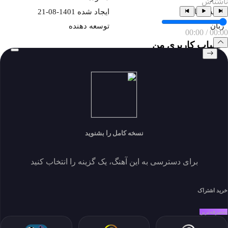
ناشناس
نمایش ها 888
ايجاد شده 1401-08-21
زبان
توسعه دهنده
00:00
/
00:00
حساب کاربری من
My Subscriptions
download history
my download
پروفایل و دانلود
پروفایل و دانلود
نسخه کامل را بشنوید
نماد اعتماد الکترونیکی
برای دسترسی به این آهنگ، یک گزینه را انتخاب کنید
خانه
خرید اشتراک
خواننده‌ها
جستجو
به‌صرفه‌ترین
سبک ها