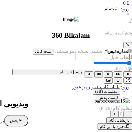
0
ورود | ثبت‌نام
×
پخش‌کننده رسانه
360 Bikalam
شماره تلفن
*
شما در حال شنیدن نسخه دمو هستید.
نسخه کامل
انتخاب فایل...
0:00
0:00
ورود | ثبت نام
ورود با نام کاربری و رمز عبور
تنظیمات (گام)
لیست پخش
ویدیویی ا
تنظیم گام (Pitch)
0
برا
بازنشانی گام
پخش
ذخیره با این گام