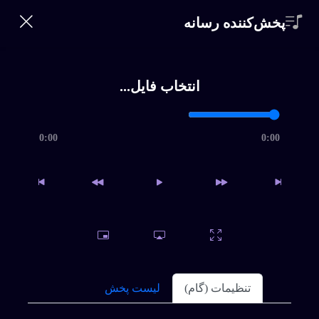
360 Bikalam
پخش‌کننده رسانه
ورود | ثبت‌نام
0
خانه
انتخاب فایل...
خواننده‌ها
جستجو
0:00
0:00
سبک ها
تماس
سوغاتی
داغ
اشتراک
پخش
سوالات متداول
برای دانلود نسخه کامل بیکلام یا اقدام به خرید اشتراک ویژه
تنظیمات (گام)
لیست پخش
نمائید و یا فایل را بصورت تکی خریداری کنید.