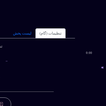
تنظیمات (گام)
لیست پخش
تنظ
0:00
ب