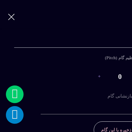
ورود
|
ثبت
نام
ورود
با
یم گام (Pitch)
نام
کاربری
0
و
رمز
عبور
ازنشانی گام
ذخیره با این گام