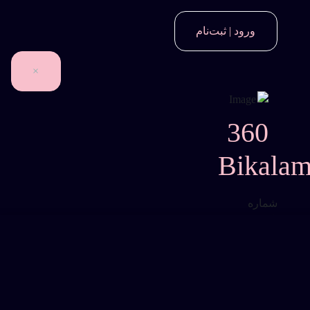
ورود | ثبت‌نام
×
360
Bikala
شماره
تلفن
*