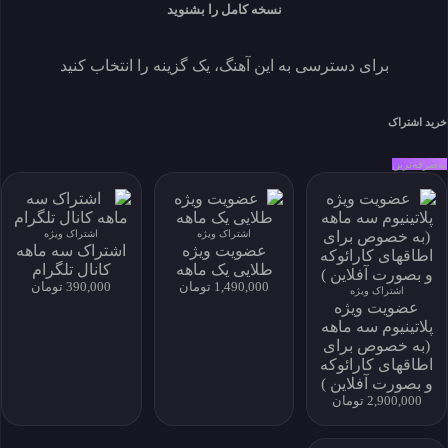
یا فایل را بصورت تکی خریداری کنید.
نسخه کامل را بشنوید
خرید فایل بصورت تکی
برای دسترسی به این آهنگ، یک گزینه را انتخاب کنید
اندازه 37.83 MB
دانلودها 1
نمایش ها 46
ايجاد شده 1405-03-07
خرید اشتراک
زبان
توسعه دهنده
به‌صرفه‌ترین
حساب کاربری من
My Subscriptions
download history
اشتراک ویژه
اشتراک ویژه
عضویت ویژه
اشتراک سه ماهه
my download
طلایی یک ماهه
کانال تلگرام
پروفایل و دانلود
1,490,000 تومان
390,000 تومان
اشتراک ویژه
پروفایل و دانلود
عضویت ویژه
پلاتینیوم سه ماهه
(به خصوص برای
اطاقهای کارائوکه
و بصورت آفلاین )
نماد اعتماد الکترونیکی
2,900,000 تومان