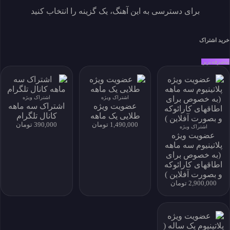
برای دسترسی به این آهنگ، یک گزینه را انتخاب کنید
نماد اعتماد الکترونیکی
خرید اشتراک
به‌صرفه‌ترین
خانه
خواننده‌ها
جستجو
سبک ها
اشتراک ویژه
اشتراک ویژه
تماس
عضویت ویژه
اشتراک سه ماهه
درباره ما
طلایی یک ماهه
کانال تلگرام
اشتراک
1,490,000 تومان
390,000 تومان
اشتراک ویژه
سوالات متداول
عضویت ویژه
پلاتینیوم سه ماهه
(به خصوص برای
اطاقهای کارائوکه
دسترسی به آرشیو کامل و امکان دانلود نامحدود
و بصورت آفلاین )
2,900,000 تومان
خرید اشتراک