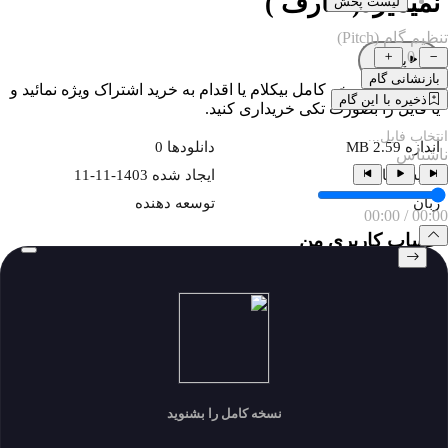
نمیمیرد( عارف )
لیست پخش
تنظیم گام (Pitch)
0
پخش
بازنشانی گام
برای دانلود نسخه کامل بیکلام یا اقدام به خرید اشتراک ویژه نمائید و
ذخیره با این گام
یا فایل را بصورت تکی خریداری کنید.
انتخاب فایل...
اندازه 2.59 MB
دانلودها 0
ناشناس
نمایش ها 283
ايجاد شده 1403-11-11
زبان
توسعه دهنده
00:00
/
00:00
حساب کاربری من
My Subscriptions
download history
my download
پروفایل و دانلود
پروفایل و دانلود
نسخه کامل را بشنوید