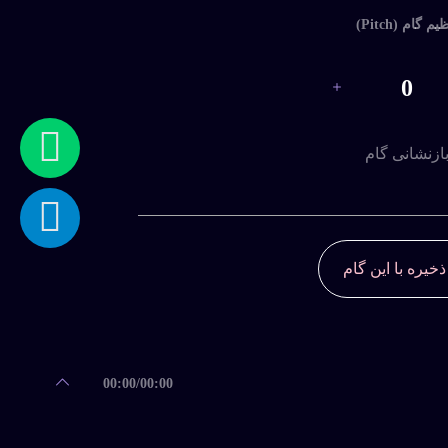
یم گام (Pitch)
0
ازنشانی گام
ذخیره با این گام
00:00
/
00:00