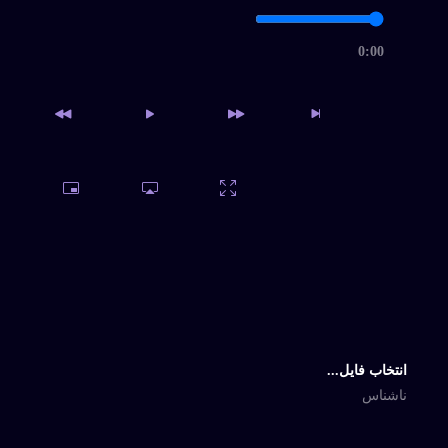
0:00
دسترسی به آرشیو کامل و
امکان دانلود نامحدود
خرید اشتراک
انتخاب فایل...
ناشناس