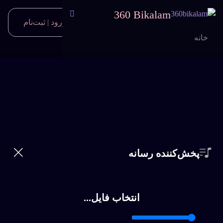
360 Bikalam
ورود | ثبت‌نام
0
خانه
خواننده‌ها
جستجو
سبک ها
تماس
خانوم گل،ابی
جدید
پخش‌کننده رسانه
اشتراک
پخش
سوالات متداول
برای دانلود نسخه کامل بیکلام یا اقدام به خرید اشتراک ویژه
انتخاب فایل...
نمائید و یا فایل را بصورت تکی خریداری کنید.