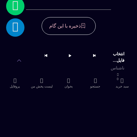
ذخیره با این گام
دسترسی به آرشیو کامل و امکان دانلود
نامحدود
انتخاب
فایل...
خرید اشتراک
ناشناس
0
سبد خرید
جستجو
بخوان
لیست پخش من
پروفایل