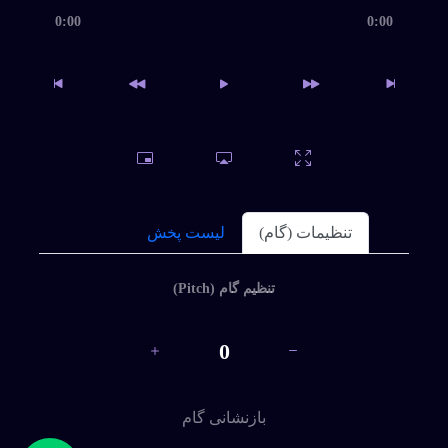
دانلود رایگان
0:00
0:00
اندازه 10.87 MB
دانلودها 0
نمایش ها 33
ايجاد شده 1405-04-16
زبان
توسعه دهنده
تنظیمات (گام)
لیست پخش
تنظیم گام (Pitch)
0
بازنشانی گام