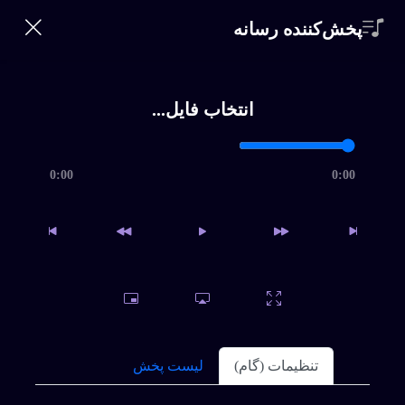
360 Bikalam
پخش‌کننده رسانه
ورود | ثبت‌نام
0
خانه
×
انتخاب فایل...
خواننده‌ها
جستجو
360
0:00
0:00
Bikalam
سبک ها
شماره
تماس
تلفن
*
اشتراک
سوالات متداول
تنظیمات (گام)
لیست پخش
ورود
|