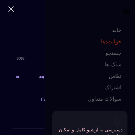
360 Bikalam
پخش‌کننده رسانه
ورود | ثبت‌نام
0
خانه
خانه
×
انتخاب فایل...
خواننده‌ها
خواننده‌ها
جستجو
جستجو
360
0:00
0:00
Bikalam
سبک ها
سبک ها
تماس
شماره
تماس
اشتراک
تلفن
*
اشتراک
سوالات متداول
سوالات متداول
تنظیمات (گام)
لیست پخش
ورود
دسترسی به آرشیو کامل و امکان
|