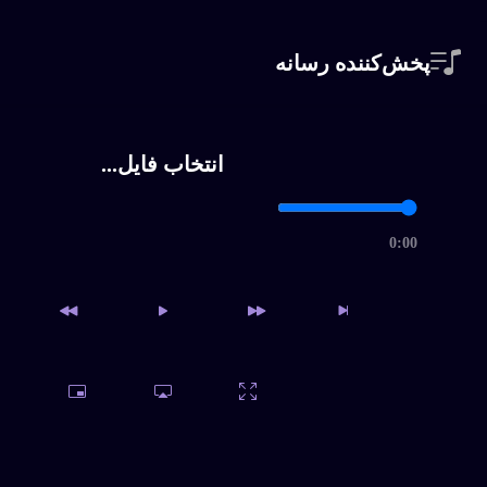
پخش‌کننده رسانه
حساب کاربری من
انتخاب فایل...
My Subscriptions
download history
0:00
my download
پروفایل و دانلود
نماد اعتماد الک
دسترسی به آرشیو کامل و
امکان دانلود نامحدود