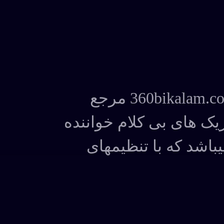
وب سایت 360bikalam.com مرجع
یک های بی کلام خواننده
یباشد که با تنظیمهای
Barbod Band و ویدئوهای Motifilm
د