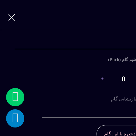
یم گام (Pitch)
0
ازنشانی گام
ذخیره با این گام