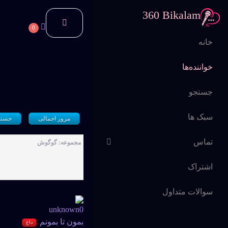
360 Bikalam
0
خانه
خواننده‌ها
جستجو
سبک ها
مرور اجمالی
جستج
تماس
مجموعه: گوگوش
اشتراک
سوالات متداول
بمون تا بمونم
داغ