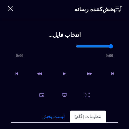
360 Bikalam
پخش‌کننده رسانه
ورود | ثبت‌نام
0
خانه
×
انتخاب فایل...
خواننده‌ها
جستجو
360
0:00
0:00
Bikalam
سبک ها
شماره
تماس
تلفن
*
اشتراک
سوالات متداول
تنظیمات (گام)
لیست پخش
ورود
|