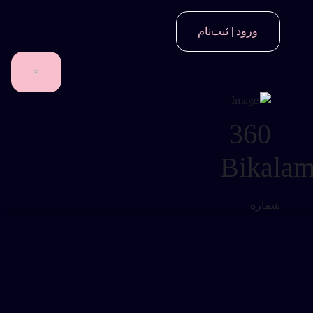
ورود | ثبت‌نام
×
360
Bikala
شماره
تلفن
*