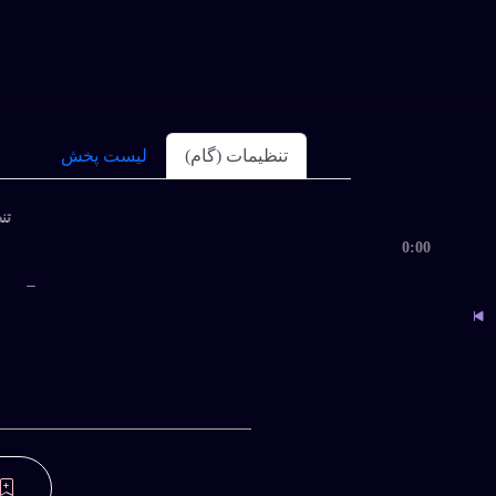
تنظیمات (گام)
لیست پخش
تنظ
0:00
ب