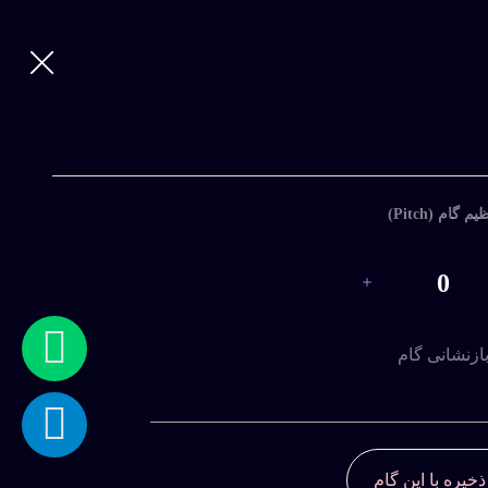
ورود
|
ثبت
نام
ورود
با
یم گام (Pitch)
نام
کاربری
0
و
رمز
عبور
ازنشانی گام
ذخیره با این گام