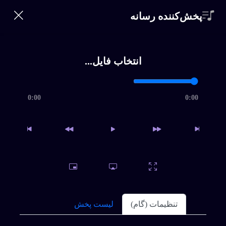
360 Bikalam
پخش‌کننده رسانه
ورود | ثبت‌نام
0
خانه
انتخاب فایل...
خواننده‌ها
جستجو
0:00
0:00
سبک ها
مرور اجمالی
جستجو
بالا
تماس
مجموعه: فرامرز آصف
اشتراک
برای دانلود نسخه کامل بیکلام یا اقدام به خرید اشتراک ویژه نمائید
و یا فایل را بصورت تکی خریداری کنید.
سوالات متداول
تنظیمات (گام)
لیست پخش
دیشب تو کجا بودی