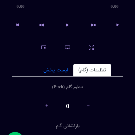
0:00
0:00
تو ای پری
داغ
بی واژه، محمد اصفهانی
تنظیمات (گام)
لیست پخش
مهروماه-یک نفس ای پیک سحری... محمد اصفهانی
داغ
تنظیم گام (Pitch)
0
شکایت هجران ( آسیمه سر رسیدیم ...)محمد اصفهانی
جدید
بازنشانی گام
دلقک، محمد اصفهانی
جدید