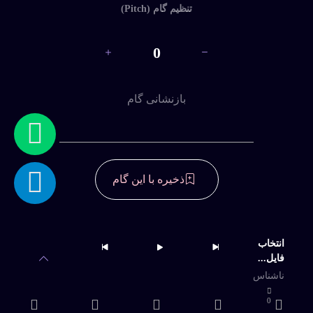
تنظیم گام (Pitch)
0
خوابم یا بیدارم
بازنشانی گام
دلم گرفت
داغ
ذخیره با این گام
حرف
دسترسی به آرشیو کامل و امکان دانلود
نامحدود
مرداب
انتخاب
فایل...
خرید اشتراک
ناشناس
0
شب شیشه ای