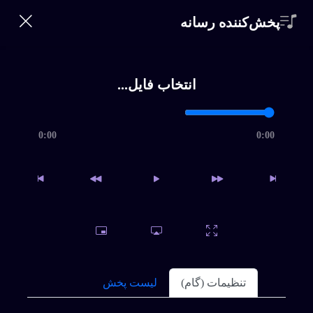
360 Bikalam
پخش‌کننده رسانه
ورود | ثبت‌نام
0
خانه
انتخاب فایل...
خواننده‌ها
جستجو
0:00
0:00
سبک ها
مرور اجمالی
جستجو
بالا
تماس
مجموعه: حمید حامی
اشتراک
برای دانلود نسخه کامل بیکلام یا اقدام به خرید اشتراک ویژه نمائید
و یا فایل را بصورت تکی خریداری کنید.
سوالات متداول
تنظیمات (گام)
لیست پخش
نارنج و ترنج