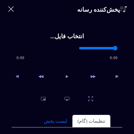
360 Bikalam
پخش‌کننده رسانه
ورود | ثبت‌نام
0
خانه
انتخاب فایل...
خواننده‌ها
جستجو
0:00
0:00
سبک ها
مرور اجمالی
جستجو
بالا
تماس
مجموعه: کسری زاهدی
اشتراک
برای دانلود نسخه کامل بیکلام یا اقدام به خرید اشتراک ویژه نمائید
و یا فایل را بصورت تکی خریداری کنید.
سوالات متداول
تنظیمات (گام)
لیست پخش
شاخه گل