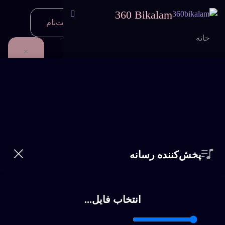
360 Bikalam
ورود | ثبت‌نام
0
خانه
×
خواننده‌ها
جستجو
360
Bikalam
سبک ها
شماره
تماس
تلفن
*
پخش‌کننده رسانه
اشتراک
سوالات متداول
انتخاب فایل...
ورود
|