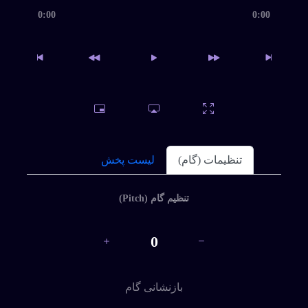
ثبت
0:00
0:00
نام
ورود
با
نام
کاربری
و
تنظیمات (گام)
لیست پخش
رمز
عبور
تنظیم گام (Pitch)
0
بازنشانی گام