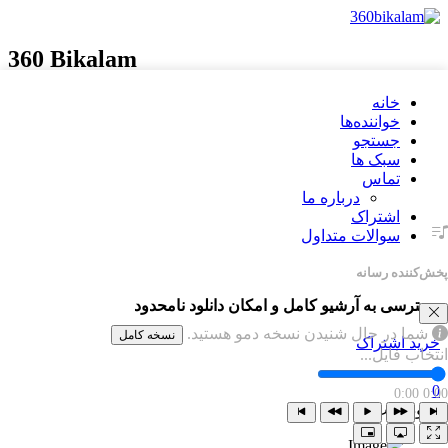
360 Bikalam
خانه
خواننده‌ها
جستجو
سبک ها
تماس
درباره ما
اشتراک
سوالات متداول
پخش‌کننده رسانه
دسترسی به آرشیو کامل و امکان دانلود نامحدود
شما در حال شنیدن نسخه دمو هستید.
نسخه کامل
خرید اشتراک
انتخاب فایل...
0
0:00
0:00
ورود | ثبت‌نام
×