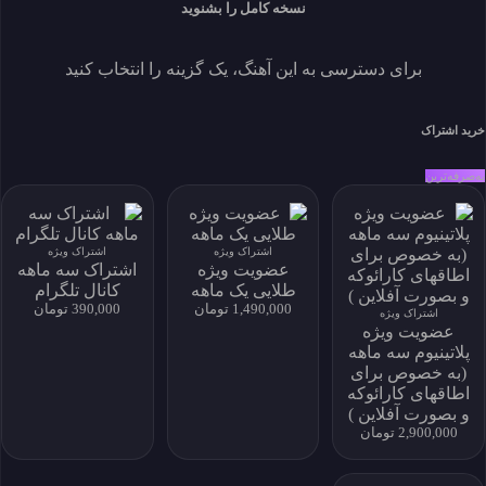
یا فایل را بصورت تکی خریداری کنید.
نسخه کامل را بشنوید
خرید فایل بصورت تکی
برای دسترسی به این آهنگ، یک گزینه را انتخاب کنید
اندازه 34.96 MB
دانلودها 1
نمایش ها 53
ايجاد شده 1405-03-11
خرید اشتراک
زبان
توسعه دهنده
به‌صرفه‌ترین
حساب کاربری من
My Subscriptions
download history
اشتراک ویژه
اشتراک ویژه
عضویت ویژه
اشتراک سه ماهه
my download
طلایی یک ماهه
کانال تلگرام
پروفایل و دانلود
1,490,000 تومان
390,000 تومان
اشتراک ویژه
پروفایل و دانلود
عضویت ویژه
پلاتینیوم سه ماهه
(به خصوص برای
اطاقهای کارائوکه
و بصورت آفلاین )
نماد اعتماد الکترونیکی
2,900,000 تومان