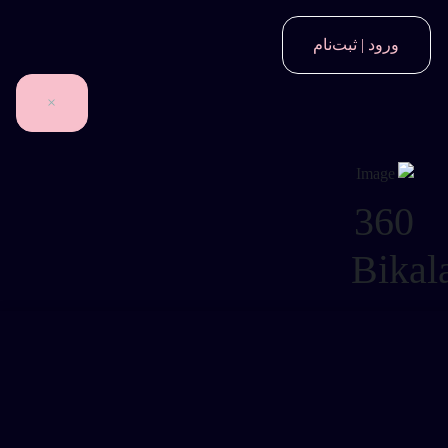
ورود | ثبت‌نام
×
360
Bika
شماره
تلفن
*