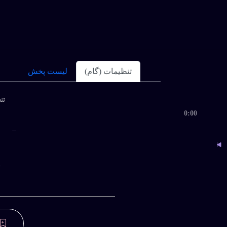
تنظیمات (گام)
لیست پخش
تنظ
0:00
ب