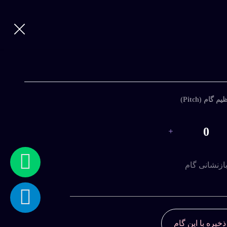
ورود
|
ثبت
نام
ورود
یم گام (Pitch)
با
نام
0
کاربری
و
رمز
ازنشانی گام
عبور
ذخیره با این گام