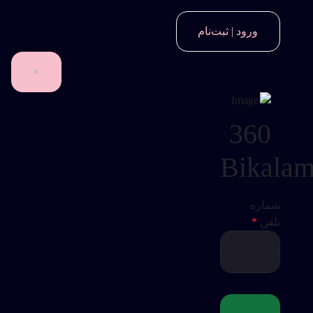
ورود | ثبت‌نام
×
360
Bikala
شماره
تلفن
*