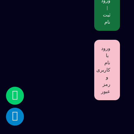
ورود
|
ثبت
نام
ورود
با
نام
کاربری
و
رمز
عبور