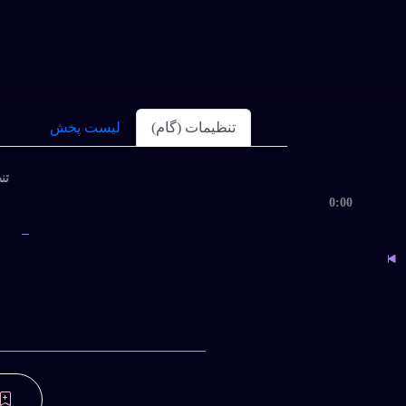
تنظیمات (گام)
لیست پخش
تنظ
0:00
ب