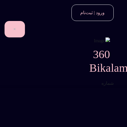
ورود | ثبت‌نام
×
360
Bikala
شماره
تلفن
*