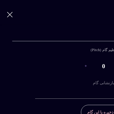
ورود
|
ثبت
نام
ورود
با
یم گام (Pitch)
نام
کاربری
0
و
رمز
عبور
ازنشانی گام
ذخیره با این گام