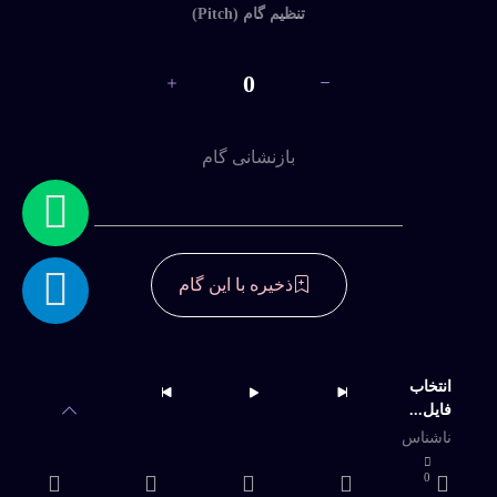
تنظیم گام (Pitch)
ثبت
نام
0
ورود
بازنشانی گام
با
نام
کاربری
و
رمز
ذخیره با این گام
عبور
دسترسی به آرشیو کامل و امکان دانلود
نامحدود
انتخاب
فایل...
خرید اشتراک
ناشناس
0