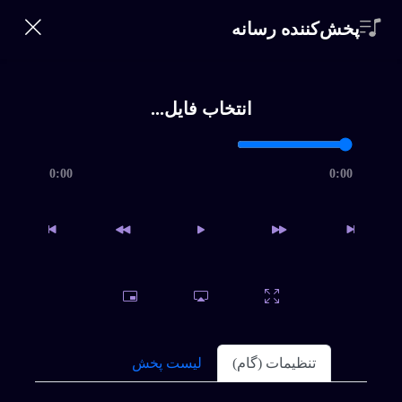
360 Bikalam
پخش‌کننده رسانه
ورود | ثبت‌نام
0
خانه
×
انتخاب فایل...
خواننده‌ها
جستجو
360
0:00
0:00
Bikalam
سبک ها
شماره
تماس
تلفن
*
اشتراک
سوالات متداول
تنظیمات (گام)
لیست پخش
ورود
|