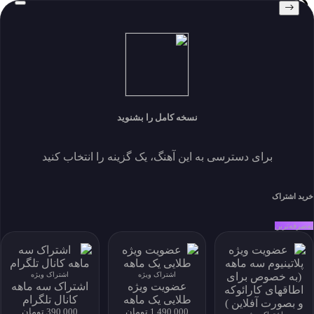
داغ
پخش
برای دانلود نسخه کامل بیکلام یا اقدام به خرید اشتراک ویژه نمائید و
یا فایل را بصورت تکی خریداری کنید.
خرید فایل بصورت تکی
نسخه کامل را بشنوید
اندازه 45.79 MB
دانلودها 6
نمایش ها 428
ايجاد شده 1403-03-16
برای دسترسی به این آهنگ، یک گزینه را انتخاب کنید
زبان
توسعه دهنده
حساب کاربری من
خرید اشتراک
My Subscriptions
به‌صرفه‌ترین
download history
my download
پروفایل و دانلود
اشتراک ویژه
اشتراک ویژه
عضویت ویژه
اشتراک سه ماهه
پروفایل و دانلود
طلایی یک ماهه
کانال تلگرام
1,490,000 تومان
390,000 تومان