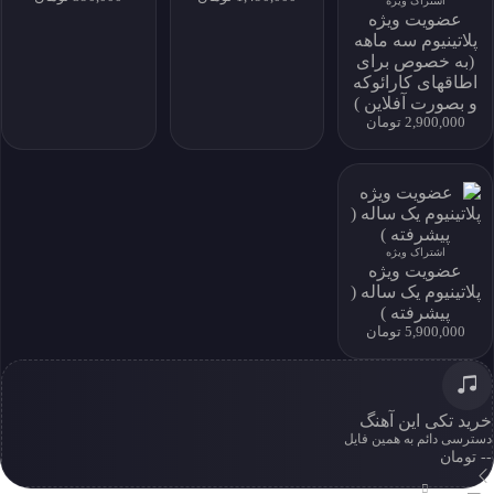
اشتراک ویژه
عضویت ویژه
پلاتینیوم سه ماهه
(به خصوص برای
اطاقهای کارائوکه
نماد اعتماد الکترونیکی
و بصورت آفلاین )
2,900,000 تومان
خانه
خواننده‌ها
جستجو
سبک ها
اشتراک ویژه
تماس
عضویت ویژه
درباره ما
پلاتینیوم یک ساله (
اشتراک
پیشرفته )
سوالات متداول
5,900,000 تومان
دسترسی به آرشیو کامل و امکان دانلود نامحدود
خرید تکی این آهنگ
دسترسی دائم به همین فایل
خرید اشتراک
-- تومان