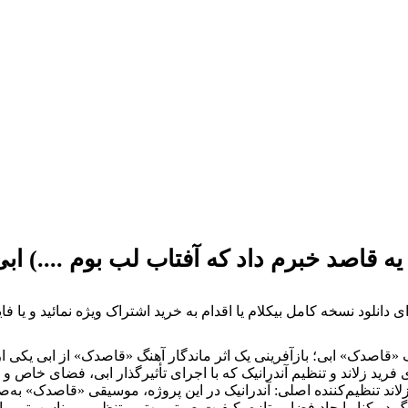
ه قاصد خبرم داد که آفتاب لب بوم ....) اب
ی دانلود نسخه کامل بیکلام یا اقدام به خرید اشتراک ویژه نمائید و یا 
گ «قاصدک» ابی؛ بازآفرینی یک اثر ماندگار آهنگ «قاصدک» از ابی یکی
فرید زلاند و تنظیم آندرانیک که با اجرای تأثیرگذار ابی، فضای خاص و م
زلاند تنظیم‌کننده اصلی: آندرانیک در این پروژه، موسیقی «قاصدک» ب
 در کنار ایجاد فضایی تازه، کیفیت صوتی بهتر و تنظیمی مناسب‌تر برا