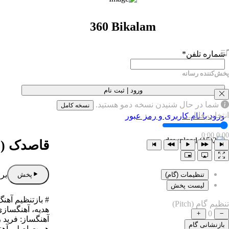
360 Bikalam
شماره تلفن
*
پخش‌کننده رسانه
ورود | ثبت نام
شما در حال شنیدن نسخه دمو هستید.
نسخه کامل
انتخاب فایل...
ورود با نام کاربری و رمز عبور
0:00
0:00
قاصدک ( ی
برا
پخش
تنظیمات (گام)
لیست پخش
# بازتنظیم آهن
تنظیم گام (Pitch)
هدیه، آهنگسازی 
0
آهنگساز: فرید 
بازنشانی گام
هویت اصلی آهنگ