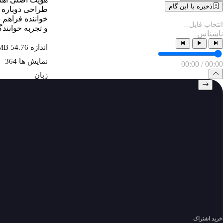
ذخیره با این گام
طراحی دوباره ف
انتخاب فایل...
و تجربه خوانندگ
ناشناس
اندازه 54.76 MB
نمایش ها 364
00:00
/
00:00
زبان
حساب کاربری من
My Subscriptions
download history
my download
پروفایل و دانلود
پروفایل و دانلود
نماد اعتماد الکترونیکی
خرید اشتراک