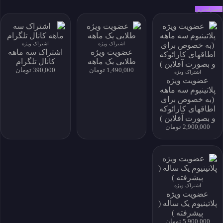
به‌صرفه‌ترین
حساب کاربری من
My Subscriptions
download history
اشتراک ویژه
اشتراک ویژه
عضویت ویژه
اشتراک سه ماهه
my download
طلایی یک ماهه
کانال تلگرام
پروفایل و دانلود
1,490,000 تومان
390,000 تومان
اشتراک ویژه
پروفایل و دانلود
عضویت ویژه
پلاتینیوم سه ماهه
(به خصوص برای
اطاقهای کارائوکه
و بصورت آفلاین )
نماد اعتماد الکترونیکی
2,900,000 تومان
خانه
خواننده‌ها
جستجو
سبک ها
اشتراک ویژه
تماس
عضویت ویژه
درباره ما
پلاتینیوم یک ساله (
اشتراک
پیشرفته )
سوالات متداول
5,900,000 تومان