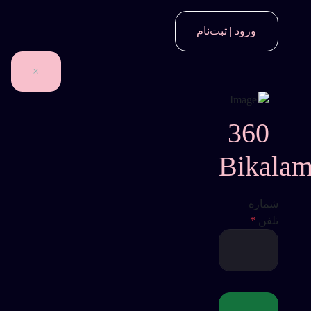
ورود | ثبت‌نام
×
360
Bikala
شماره
تلفن
*