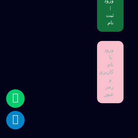
ورود
|
ثبت
نام
ورود
با
نام
کاربری
و
رمز
عبور