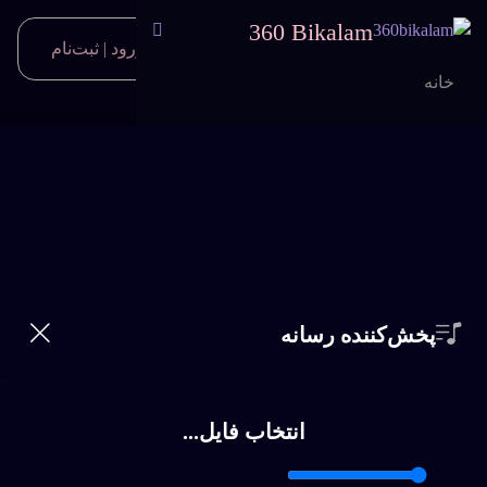
360 Bikalam
ورود | ثبت‌نام
0
خانه
خواننده‌ها
جستجو
سبک ها
تماس
آشنا
داغ
پخش‌کننده رسانه
اشتراک
پخش
سوالات متداول
برای دانلود نسخه کامل بیکلام یا اقدام به خرید اشتراک ویژه
انتخاب فایل...
نمائید و یا فایل را بصورت تکی خریداری کنید.