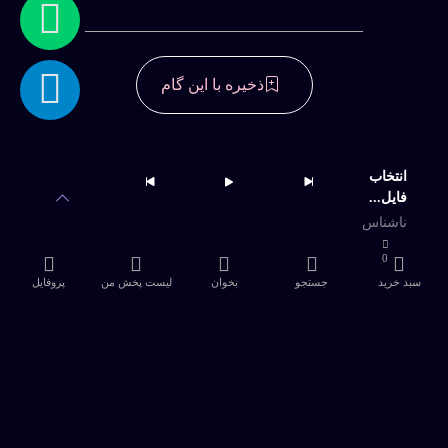
ذخیره با این گام
دسترسی به آرشیو کامل و امکان دانلود
نامحدود
انتخاب
فایل...
خرید اشتراک
ناشناس
0
سبد خرید
جستجو
بخوان
لیست پخش من
پروفایل