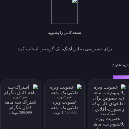
به هوای تو
داغ
پخش
برای دانلود نسخه کامل بیکلام یا اقدام به خرید اشتراک ویژه نمائید و
یا فایل را بصورت تکی خریداری کنید.
نسخه کامل را بشنوید
خرید فایل بصورت تکی
برای دسترسی به این آهنگ، یک گزینه را انتخاب کنید
اندازه 32.08 MB
دانلودها 7
نمایش ها 1,033
ايجاد شده 1401-08-23
خرید اشتراک
زبان
توسعه دهنده
به‌صرفه‌ترین
حساب کاربری من
My Subscriptions
download history
اشتراک ویژه
اشتراک ویژه
عضویت ویژه
اشتراک سه ماهه
my download
طلایی یک ماهه
کانال تلگرام
پروفایل و دانلود
1,490,000 تومان
390,000 تومان
اشتراک ویژه
پروفایل و دانلود
عضویت ویژه
پلاتینیوم سه ماهه