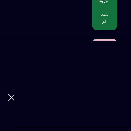
ورود
|
ثبت
نام
ورود
با
نام
کاربری
و
رمز
عبور