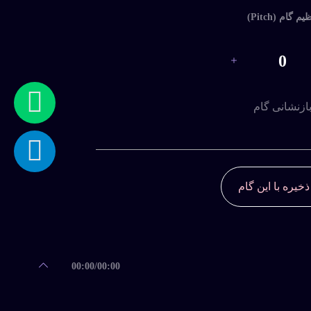
یم گام (Pitch)
0
ازنشانی گام
خرید اشتراک ویژه نمائید و یا فایل را بصورت تکی خریداری کنید.
ذخیره با این گام
دانلودها 3
ايجاد شده 1401-08-24
توسعه دهنده
00:00
/
00:00