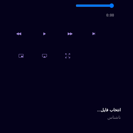
0:00
دسترسی به آرشیو کامل و
امکان دانلود نامحدود
خرید اشتراک
انتخاب فایل...
ناشناس