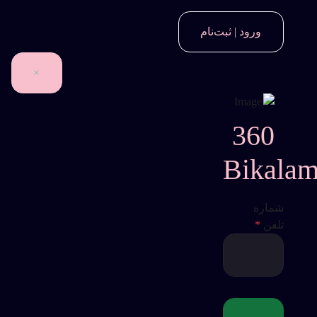
ورود | ثبت‌نام
×
360
Bikala
شماره
تلفن
*