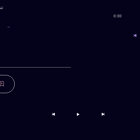
تنظ
0:00
خالکوبی
پخش
ب
برای دانلود نسخه کامل بیکلام یا اقدام به 
خرید فایل بصورت تکی
اندازه 108.62 MB
نمایش ها 1,270
زبان