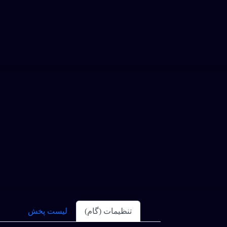
تنظیمات (گام)
لیست پخش