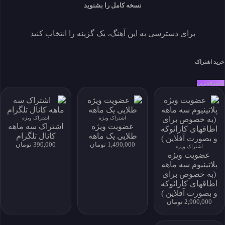
یا فایل را بصورت تکی خریداری کنید.
نسخه کامل را بشنوید
خرید فایل بصورت تکی
برای دسترسی به این آهنگ، یک گزینه را انتخاب کنید
اندازه 68.13 MB
دانلودها 4
نمایش ها 332
ايجاد شده 1403-09-08
خرید اشتراک
زبان
توسعه دهنده
به‌صرفه‌ترین
حساب کاربری من
My Subscriptions
download history
اشتراک ویژه
اشتراک ویژه
عضویت ویژه
اشتراک سه ماهه
my download
طلایی یک ماهه
کانال تلگرام
پروفایل و دانلود
1,490,000 تومان
390,000 تومان
اشتراک ویژه
پروفایل و دانلود
عضویت ویژه
پلاتینیوم سه ماهه
(به خصوص برای
اطاقهای کارائوکه
و بصورت آفلاین )
نماد اعتماد الکترونیکی
2,900,000 تومان