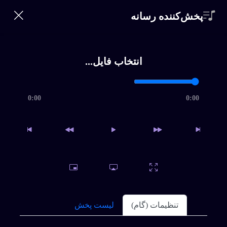
360 Bikalam
پخش‌کننده رسانه
ورود | ثبت‌نام
0
خانه
انتخاب فایل...
خواننده‌ها
جستجو
0:00
0:00
سبک ها
تماس
ساغر هستی
داغ
اشتراک
پخش
سوالات متداول
برای دانلود نسخه کامل بیکلام یا اقدام به خرید اشتراک ویژه
تنظیمات (گام)
لیست پخش
نمائید و یا فایل را بصورت تکی خریداری کنید.