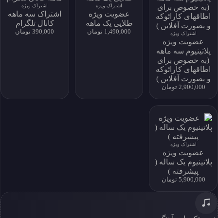
download history
اشتراک ویژه
اشتراک ویژه
عضویت ویژه
اشتراک سه ماهه
my download
طلایی یک ماهه
کانال تلگرام
پروفایل و دانلود
1,490,000 تومان
390,000 تومان
اشتراک ویژه
پروفایل و دانلود
عضویت ویژه
پلاتینیوم سه ماهه
(به خصوص برای
اطاقهای کارائوکه
و بصورت آفلاین )
نماد اعتماد الکترونیکی
2,900,000 تومان
خانه
خواننده‌ها
جستجو
سبک ها
اشتراک ویژه
تماس
عضویت ویژه
درباره ما
پلاتینیوم یک ساله (
اشتراک
پیشرفته )
سوالات متداول
5,900,000 تومان
دسترسی به آرشیو کامل و امکان دانلود نامحدود