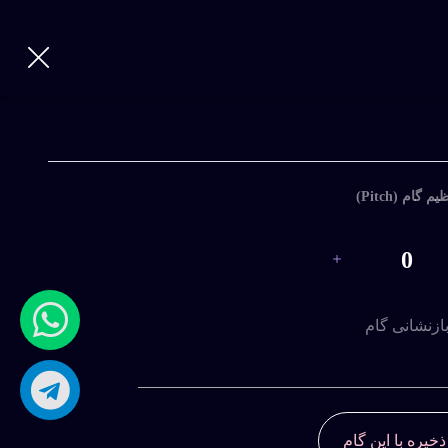
یم گام (Pitch)
قبلی
0
ازنشانی گام
ذخیره با این گام