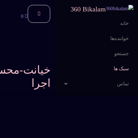
360 Bikalam
0
خانه
خواننده‌ها
جستجو
خیانت-محسن
سبک ها
اجرا
تماس
اشتراک
فرخی
پاپ
13 دی 1403
سوالات متداول
خیانت-محسن چاووشی-بیک