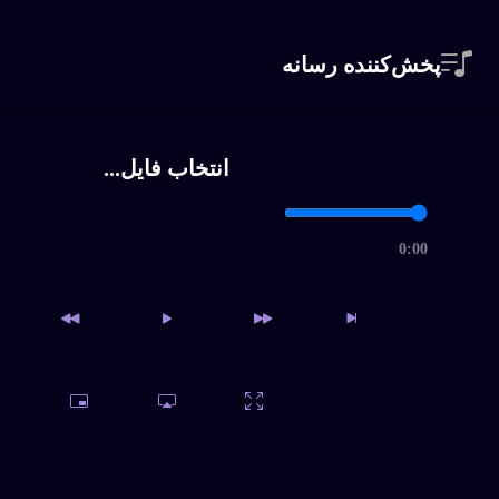
816-khianat-bikalam
تومان99000
پخش‌کننده رسانه
انتخاب فایل...
بعدی
0:00
حساب کاربری من
دسترسی به آرشیو کامل و