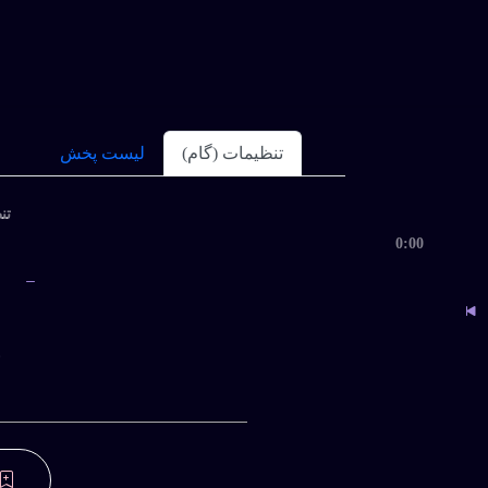
https://360bikalam.com/categories/download/58-mohsenchavoshi/1
تنظیمات (گام)
لیست پخش
تنظ
0:00
ب
پروفایل و دانلود