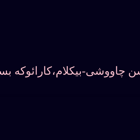
 چاووشی-بیکلام،کارائوکه بسیا
بازدید: 363
لام،کارائوکه بسیار با کیفیت مناسب تمرین و اجرا