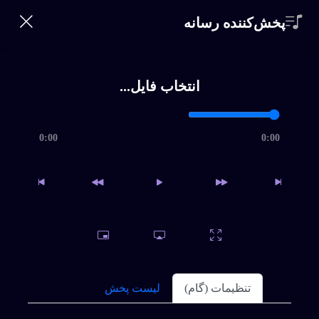
360 Bikalam
پخش‌کننده رسانه
ورود | ثبت‌نام
0
خانه
×
انتخاب فایل...
خواننده‌ها
جستجو
360
0:00
0:00
Bikalam
سبک ها
شماره
تماس
تلفن
*
اشتراک
سوالات متداول
تنظیمات (گام)
لیست پخش
ورود
|