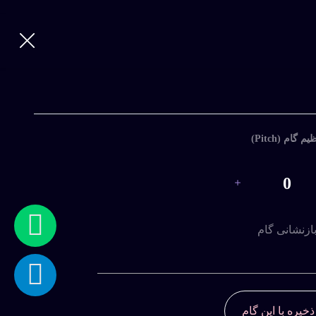
ورود
|
ثبت
نام
ورود
با
یم گام (Pitch)
نام
کاربری
0
و
رمز
عبور
ازنشانی گام
ذخیره با این گام