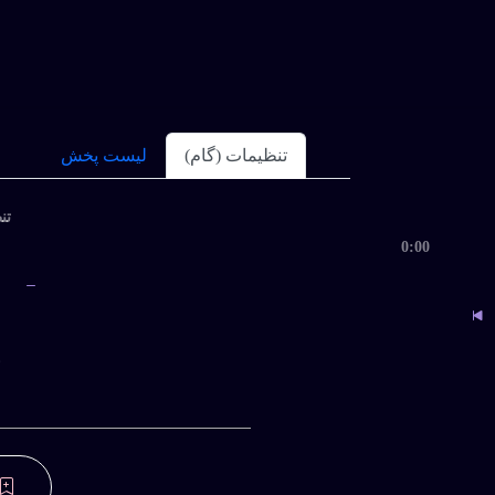
تنظیمات (گام)
لیست پخش
تنظ
0:00
ب