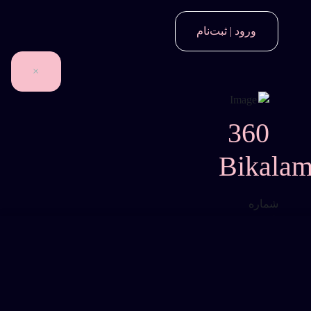
ورود | ثبت‌نام
×
360
Bikala
شماره
تلفن
*