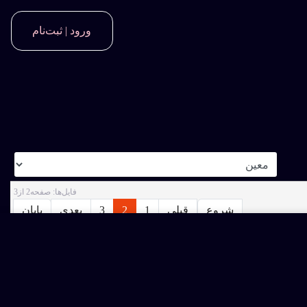
ورود | ثبت‌نام
فايل‌ها: صفحه2 از3
شروع
قبلی
1
2
3
بعدی
پایان
م به خرید اشتراک ویژه نمائید و یا فایل را بصورت تکی خریداری کنید.