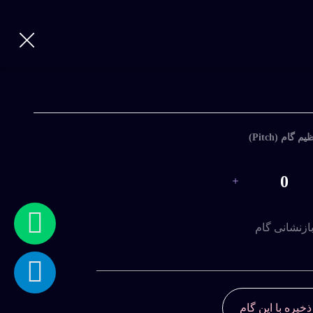
یم گام (Pitch)
0
ازنشانی گام
ذخیره با این گام