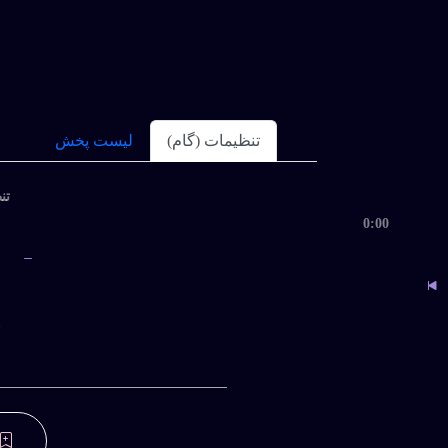
تنظیمات (گام)
لیست پخش
معین
تنظ
0:00
ب
ین