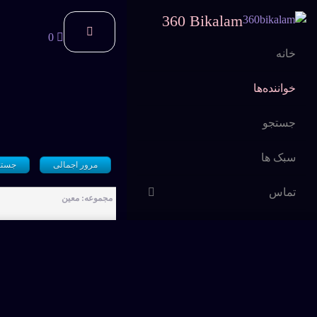
360 Bikalam
0
خانه
خواننده‌ها
جستجو
سبک ها
مرور اجمالی
جستج
تماس
مجموعه: معین
اشتراک
سوالات متداول
دلیل عشق-امیر حسین زن