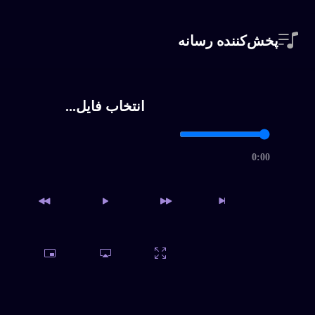
پخش‌کننده رسانه
کعبه-(مکه عشق)معین
انتخاب فایل...
عاشقتر از من چه کسی، 
0:00
گذشته، معین
وقتی سرت رو شونمه، مع
طناز، معین
دسترسی به آرشیو کامل و