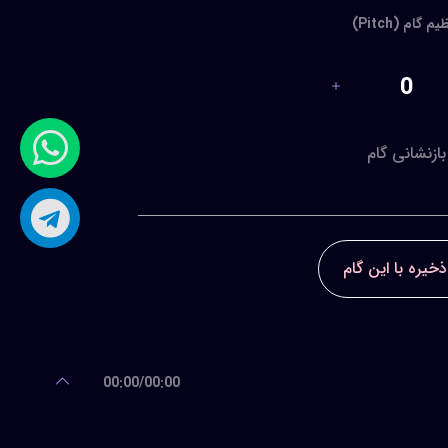
م گام (Pitch)
0
بازنشانی گام
ذخیره با این گام
00:00
/
00:00