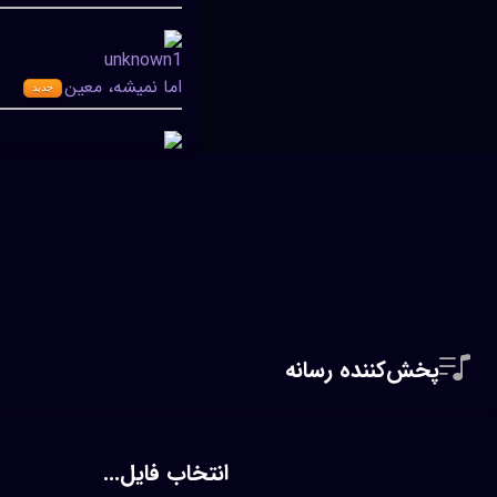
اما نمیشه، معین
جدید
بی تو نمیتونم
جدید
خونه آرزو،معین
جدید
پخش‌کننده رسانه
شمال،معین
جدید
انتخاب فایل...
وقتی نیستی،معین
جدید