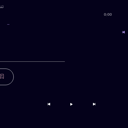
تنظی
0:00
جدید
جدید
صفهان بر گردم )،معین
جدید