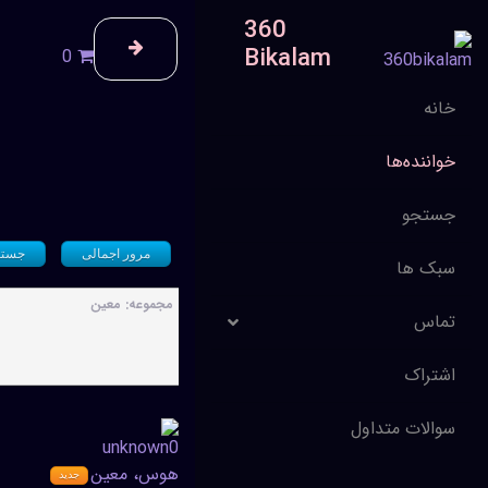
360
Bikalam
0
خانه
خواننده‌ها
جستجو
مرور اجمالی
جستج
سبک ها
مجموعه: معین
تماس
اشتراک
سوالات متداول
هوس، معین
جدید