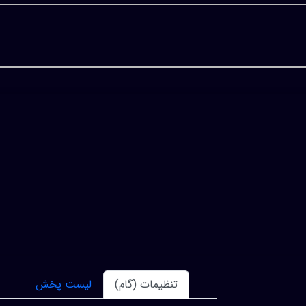
تنظیمات (گام)
لیست پخش