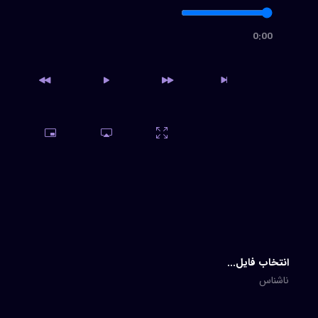
0:00
از خون جوانان وطن،معین
صبحت بخیر عزیزم،معین
اصفهان ( دلم میخواد به ا
دسترسی به آرشیو کامل و امکان
دانلود نامحدود
خرید اشتراک
فردا،معین
جدید
انتخاب فایل...
ناشناس