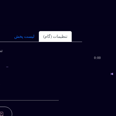
تنظیمات (گام)
لیست پخش
تنظ
0:00
دیمی ...) هایده
داغ
ب