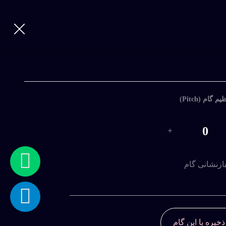
یم گام (Pitch)
0
ازنشانی گام
ذخیره با این گام