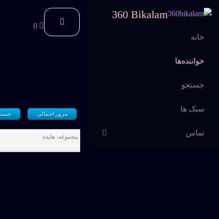
360 Bikalam
0
خانه
خواننده‌ها
جستجو
سبک ها
مرور اجمالی
جستج
تماس
مجموعه: هایده
اشتراک
سوالات متداول
بزن تار، هایده
داغ