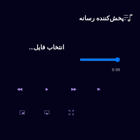
پخش‌کننده رسانه
شوریده سر، هایده
انتخاب فایل...
دل دیوونه، هایده
داغ
0:00
ساقی ( سلام من به تو یار ق
نرگس شیراز، هایده
داغ
ساقی ورژن 2، هایده
دسترسی به آرشیو کامل و