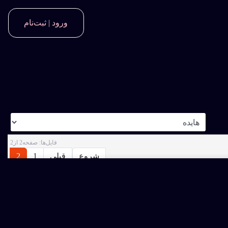
ورود | ثبت‌نام
فايل‌ها: صفحه2 از2
شروع
قبلی
1
2
م به خرید اشتراک ویژه نمائید و یا فایل را بصورت تکی خریداری کنید.