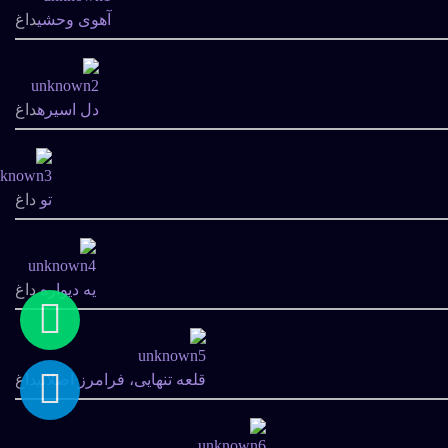
آهوی وحشی
داغ
دل اسیره
داغ
تو
داغ
یه دیواره
داغ
قلعه تنهایی، فرامرز اصلانی
داغ